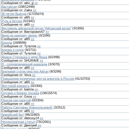
Сообщение от:
alex_g
»»
Дастархан
(
108
/
12448
)
Сообщение от:
Zaika
»»
30-летие Вывода
(
117
/
25074
)
Сообщение от:
al65
»»
Руль в бетоне
(
5
/
1941
)
Сообщение от:
al65
»»
Фестиваль афганской песни "Афганский ветер"
(
3
/
1656
)
Сообщение от:
Викторович57
»»
Верю не каждому зверю.
(
0
/
1590
)
Сообщение от:
al65
»»
Борода
(
24
/
8599
)
Сообщение от:
Тулупов
»»
Корова и седло
(
9
/
2711
)
Сообщение от:
Тулупов
»»
Дракон Степашка и дядя Дюша
(
6
/
2498
)
Сообщение от:
SHURAVE
»»
Я - сопровождающий инвалида
(
3
/
3070
)
Сообщение от:
al65
»»
Бредовая статистика про Афган
(
8
/
3299
)
Сообщение от:
Vova
»»
Повышение розничных цен на алкоголь в России
(
41
/
10703
)
Сообщение от:
al65
»»
Жестокий романсъ
(
0
/
2300
)
Сообщение от:
baktria
»»
Оружие и боевая техника
(
136
/
15574
)
Сообщение от:
Gena
»»
Пенсия над радугой
(
0
/
2304
)
Сообщение от:
al65
»»
Работы Светланы Новосельцевой.
(
3
/
2512
)
Сообщение от:
al65
»»
Армейский быт
(
96
/
11683
)
Сообщение от:
Aleksey24
»»
Неоднозначная статья
(
73
/
12061
)
Сообщение от:
Дмитрий
»»
Рассказик-сказка
(
8
/
2916
)