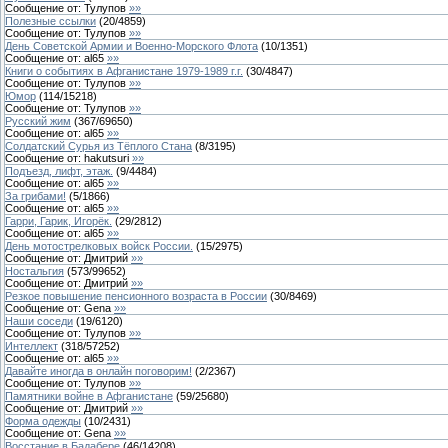
Сообщение от:
Тулупов
»»
Полезные ссылки
(
20
/
4859
)
Сообщение от:
Тулупов
»»
День Советской Армии и Военно-Морского Флота
(
10
/
1351
)
Сообщение от:
al65
»»
Книги о событиях в Афганистане 1979-1989 г.г.
(
30
/
4847
)
Сообщение от:
Тулупов
»»
Юмор
(
114
/
15218
)
Сообщение от:
Тулупов
»»
Русский жим
(
367
/
69650
)
Сообщение от:
al65
»»
Солдатский Сурья из Тёплого Стана
(
8
/
3195
)
Сообщение от:
hakutsuri
»»
Подъезд, лифт, этаж.
(
9
/
4484
)
Сообщение от:
al65
»»
За грибами!
(
5
/
1866
)
Сообщение от:
al65
»»
Гарри, Гарик, Игорёк.
(
29
/
2812
)
Сообщение от:
al65
»»
День мотострелковых войск России.
(
15
/
2975
)
Сообщение от:
Дмитрий
»»
Ностальгия
(
573
/
99652
)
Сообщение от:
Дмитрий
»»
Резкое повышение пенсионного возраста в России
(
30
/
8469
)
Сообщение от:
Gena
»»
Наши соседи
(
19
/
6120
)
Сообщение от:
Тулупов
»»
Интеллект
(
318
/
57252
)
Сообщение от:
al65
»»
Давайте иногда в онлайн поговорим!
(
2
/
2367
)
Сообщение от:
Тулупов
»»
Памятники войне в Афганистане
(
59
/
25680
)
Сообщение от:
Дмитрий
»»
Форма одежды
(
10
/
2431
)
Сообщение от:
Gena
»»
Восстание в Бадабере
(
46
/
14208
)