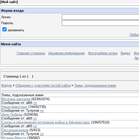
[
Мой сайт
]
Форма входа
Логин:
Пароль:
запомнить
Забыл
Меню сайта
Главная страница
Архивная информация
Фотографии полка
Видео
Фо
Др
Страница
1
из
1
1
Форум
»
Общение с участием гостей сайта
»
Темы, подсказанные вами
Темы, подсказанные вами
Весёлые картинки
(
623
/
61074
)
Сообщение от:
al65
»»
Наши животные
(
744
/
92735
)
Сообщение от:
Тулупов
»»
День Победы
(
52
/
9036
)
Сообщение от:
al65
»»
Союзы и обьединения ветеранов войны в Афганистане.
(
186
/
57510
)
Сообщение от:
al65
»»
Про мошенников
(
5
/
413
)
Сообщение от:
Тулупов
»»
Музыка Вместе
(
39
/
582
)