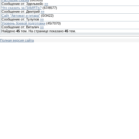
Сообщение от:
Эдельвейс
»»
Что сказать за ПАМЯТЬ?
(
67
/
8577
)
Сообщение от:
Дмитрий
»»
Сайт "Автомат и гитара"
(
0
/
3422
)
Сообщение от:
Тулупов
»»
Уровень боевой подготовки
(
45
/
7070
)
Сообщение от:
Виталич
»»
Найдено
45
тем. На странице показано
45
тем.
Полная версия сайта