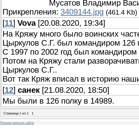
Мусатов Владимир Васил
Прикрепления:
3409144.jpg
(461.4 Kb)
[
11
]
Vova
[20.08.2020, 19:34]
На Кряжу много было воинских част
Цыркулов С.Г. был командиром 126 п
С 1997 по 2002 год был командиром 
Потом на Кряжу стали разворачива
Цыркулов С.Г..
Вот так Кряж вписал в историю наш
[
12
]
санек
[21.08.2020, 18:50]
Мы были в 126 полку в 14989.
Страница
1
из
1
1
Полная версия сайта