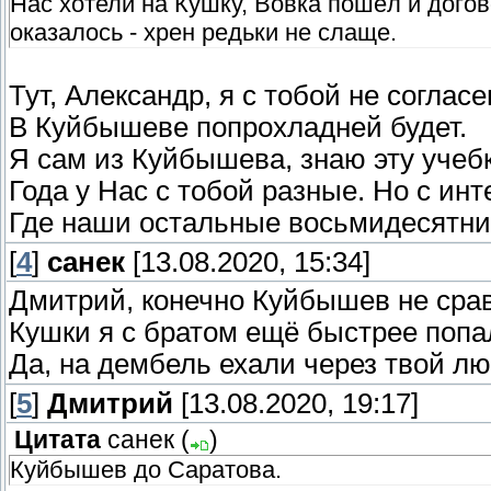
Нас хотели на Кушку, Вовка пошёл и догов
оказалось - хрен редьки не слаще.
Тут, Александр, я с тобой не согласе
В Куйбышеве попрохладней будет.
Я сам из Куйбышева, знаю эту учебк
Года у Нас с тобой разные. Но с ин
Где наши остальные восьмидесятник
[
4
]
санек
[13.08.2020, 15:34]
Дмитрий, конечно Куйбышев не сравн
Кушки я с братом ещё быстрее попали
Да, на дембель ехали через твой л
[
5
]
Дмитрий
[13.08.2020, 19:17]
Цитата
санек
(
)
Куйбышев до Саратова.