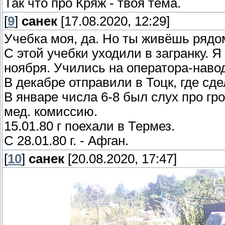
Так что про Кряж - твоя тема.
[
9
]
санек
[17.08.2020, 12:29]
Учебка моя, да. Но ты живёшь рядом
С этой учебки уходили в загранку. Я 
ноября. Учились на оператора-наво
В декабре отправили в Тоцк, где сд
В январе числа 6-8 был слух про гр
мед. комиссию.
15.01.80 г поехали в Термез.
С 28.01.80 г. - Афган.
[
10
]
санек
[20.08.2020, 17:47]