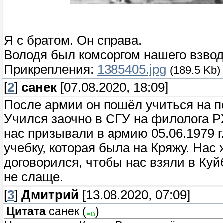
Я с братом. Он справа.
Володя был комсоргом нашего взво
Прикрепления:
1385405.jpg
(189.5 Kb)
[
2
]
санек
[07.08.2020, 18:09]
После армии он пошёл учиться на п
Учился заочно в СГУ на филолога Р
нас призывали в армию 05.06.1979 г
учебку, которая была на Кряжу. Нас 
договорился, чтобы нас взяли в Куй
не слаще.
[
3
]
Дмитрий
[13.08.2020, 07:09]
Цитата
санек
(
)