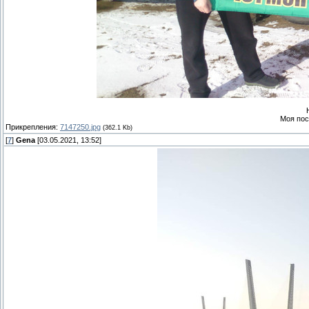
Моя пос
Прикрепления:
7147250.jpg
(362.1 Kb)
[
7
]
Gena
[03.05.2021, 13:52]