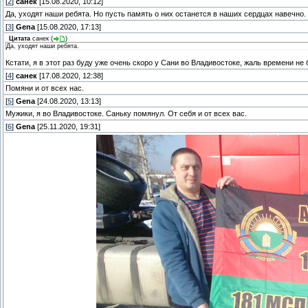
[
2
]
санек
[15.08.2020, 10:12]
Да, уходят наши ребята. Но пусть память о них останется в наших сердцах навечно.
[
3
]
Gena
[15.08.2020, 17:13]
Цитата
санек
(
)
Да, уходят наши ребята.
Кстати, я в этот раз буду уже очень скоро у Сани во Владивостоке, жаль времени не 
[
4
]
санек
[17.08.2020, 12:38]
Помяни и от всех нас.
[
5
]
Gena
[24.08.2020, 13:13]
Мужики, я во Владивостоке. Саньку помянул. От себя и от всех вас.
[
6
]
Gena
[25.11.2020, 19:31]