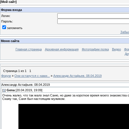
[
Мой сайт
]
Форма входа
Логин:
Пароль:
запомнить
Забыл
Меню сайта
Главная страница
Архивная информация
Фотографии полка
Видео
Фо
Др
Страница
1
из
1
1
Форум
»
Они останутся с нами...
»
Александр Астафьев. 08.04.2019
Александр Астафьев. 08.04.2019
[
1
]
Gena
[20.04.2019, 19:09]
Очень жалко, что так мало знал Саню, но даже за короткое время моего знакомства 
Скажу так, Саня был настоящим мужиком.