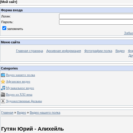
[
Мой сайт
]
Форма входа
Логин:
Пароль:
запомнить
Забыл
Меню сайта
Главная страница
Архивная информация
Фотографии полка
Видео
Фо
Др
Categories
Видео нашего полка
Афганское видео
Музыкальное видео
Видео из XXI века
Художественные фильмы
Главная
»
Видео
»
Видео нашего полка
Гутян Юрий - Алихейль