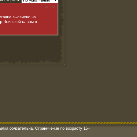
фганца высечено на
р Воинской славы в
.
ылка обязательна. Ограничение по возрасту 16+