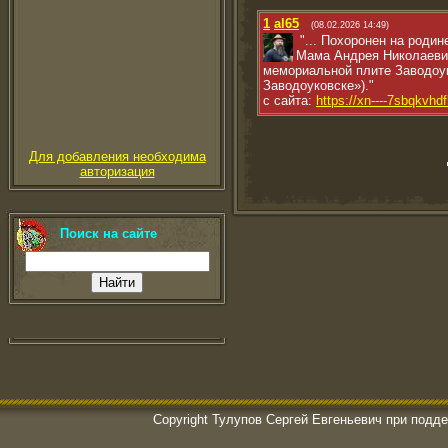
1
al65
(08.02.2026 14:49)
"... Похоронен на родин
Мама Андрея Николаевич
мемориальной плите Заводоук
Заводоуковске»)."
с сайта:
https://xn----7sbqkvhd
Для добавления необходима
авторизация
Поиск на сайте
Copyright Тулупов Сергей Евгеньевич при подд