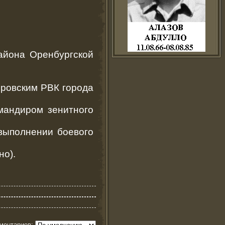
айона Оренбургской
ровским РВК города
мандиром зенитного
выполнении боевого
но).
ментариев: