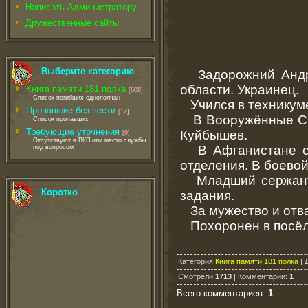
Написать Администратору
Дружественные сайты
Выберите категорию
Задорожний Андрей
области. Украинец.
Книга памяти 181 полка
[608]
Список погибших однополчан
Учился в техникум
Пропавшие без вести
[12]
В Вооружённые Сил
Список пропавших
Требующие уточнения
Куйбышев.
[9]
Отсутствуют в ВКП или место службы
В Афганистане с я
под вопросом
отделения. В боево
Младший сержант З
Коротко
задания.
За мужество и отва
Похоронен в посёл
.
Категория
Книга памяти 181 полка
|
Смотрели
1713
|
Комментарии
:
1
Всего комментариев
:
1