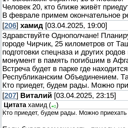
Человек 20, кто ближе живёт приедут
В феврале примем окончательное ре
[
206
]
хамид
[03.04.2025, 19:00]
Здравствуйте Однополчане! Планиру
городе Чирчик, 25 километров от Таш
подготовки спецназа и других родов
монумент в память погибшим в Афг
Встреча будет в парке где находитс
Республиканским Объединением. Та
Кто приедет, будем рады. Можно при
[
207
]
Виталий
[03.04.2025, 23:15]
Цитата
хамид
(
)
Кто приедет, будем рады. Можно приехать