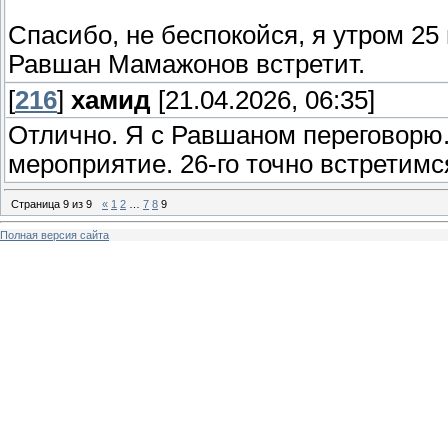
Спасибо, не беспокойся, я утром 25 
Равшан Мамажонов встретит.
[
216
]
хамид
[21.04.2026, 06:35]
Отлично. Я с Равшаном переговорю.
мероприятие. 26-го точно встретимс
Страница
9
из
9
«
1
2
…
7
8
9
Полная версия сайта