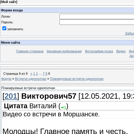
[
Мой сайт
]
Форма входа
Логин:
Пароль:
запомнить
Забыл
Меню сайта
Главная страница
Архивная информация
Фотографии полка
Видео
Фо
Др
Страница
9
из
9
«
1
2
…
7
8
9
Форум
»
Встречи однополчан
»
Планируемые встречи однополчан
Планируемые встречи однополчан
[
201
]
Викторович57
[12.05.2021, 19:
Цитата
Виталий
(
)
Видео со встречи в Моршанске.
Молодцы! Главное память и честь.