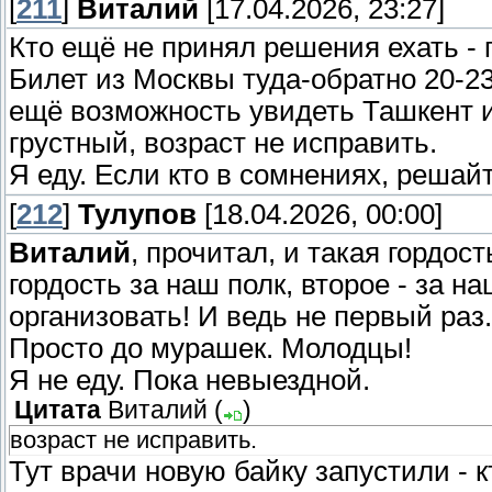
[
211
]
Виталий
[17.04.2026, 23:27]
Кто ещё не принял решения ехать - 
Билет из Москвы туда-обратно 20-23
ещё возможность увидеть Ташкент и
грустный, возраст не исправить.
Я еду. Если кто в сомнениях, решай
[
212
]
Тулупов
[18.04.2026, 00:00]
Виталий
, прочитал, и такая гордо
гордость за наш полк, второе - за н
организовать! И ведь не первый раз.
Просто до мурашек. Молодцы!
Я не еду. Пока невыездной.
Цитата
Виталий
(
)
возраст не исправить.
Тут врачи новую байку запустили - к