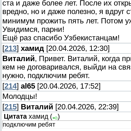
ста и даже более лет. После их откр
вредно, но и даже полезно, я вдруг 
минимум прожить пять лет. Потом у
Увидимся, парни!
Ещё раз спасибо Узбекистанцам!
[
213
]
хамид
[20.04.2026, 12:30]
Виталий
, Привет. Виталий, когда п
кем не договаривался, выйди на свя
нужно, подключим ребят.
[
214
]
al65
[20.04.2026, 17:52]
Молодцы!
[
215
]
Виталий
[20.04.2026, 22:39]
Цитата
хамид
(
)
подключим ребят